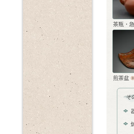
茶瓶・
煎茶盆
そ