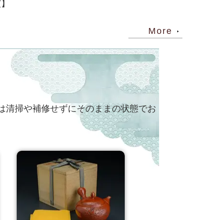
窯】
More
2022/11/07
煎茶道具
国内シェアは約９割!？常滑焼の急須とそのル
ーツ【急須】
は清掃や補修せずにそのままの状態でお