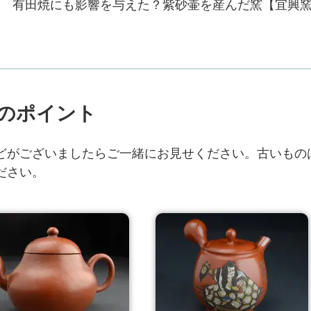
有田焼にも影響を与えた？紫砂壷を産んだ窯【宜興
2023/01/09
煎茶道具
衰退と復興の歴史!伝統工芸品となった日常の
器【萬古焼】
のポイント
どがございましたらご一緒にお見せください。古いもの
ださい。