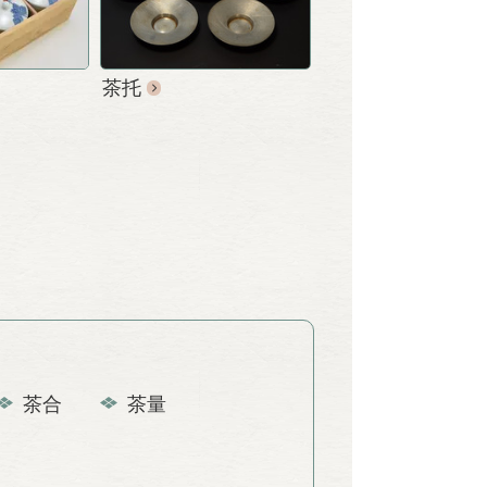
茶托
茶合
茶量