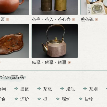
急須
茶壷・茶入・茶心壺
煎茶碗
鉄瓶・銀瓶・銅瓶
の他の買取品
器局
提籃
茶籠
湯瓶
茶則
炉台
涼炉
棚
環炉
掛物