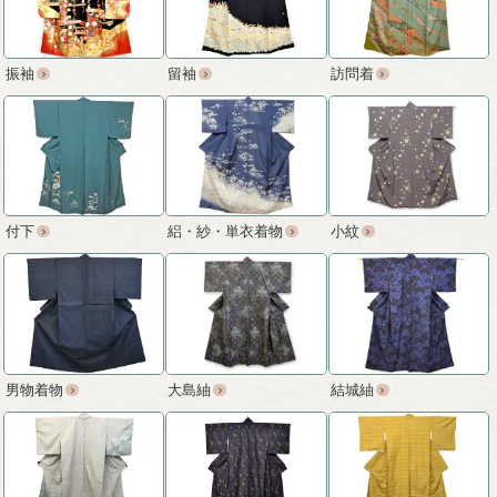
振袖
留袖
訪問着
付下
絽・紗・単衣着物
小紋
男物着物
大島紬
結城紬