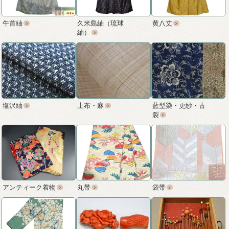
牛首紬
久米島紬（琉球
黄八丈
紬）
塩沢紬
上布・麻
藍型染・更紗・古
裂
アンティーク着物
丸帯
袋帯