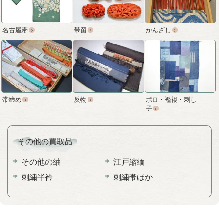
名古屋帯
帯留
かんざし
帯締め
反物
ボロ・襤褸・刺し
子
その他の買取品
その他の紬
江戸縮緬
刺繍半衿
刺繍帯ほか