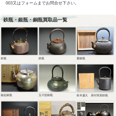
003又はフォームまでお問合せ下さい。
鉄瓶・銀瓶・銅瓶買取品一覧
鉄瓶
鉄瓶
霰銀瓶
鎚起銀瓶
玉川堂銀瓶
鈴木盛久 肩付筒形鉄瓶