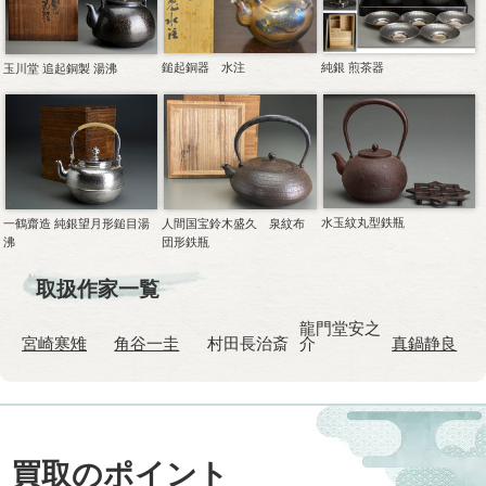
鎚起銅器 水注
純銀 煎茶器
玉川堂 追起銅製 湯沸
水玉紋丸型鉄瓶
一鶴齋造 純銀望月形鎚目湯
人間国宝鈴木盛久 泉紋布
沸
団形鉄瓶
取扱作家一覧
龍門堂安之
宮崎寒雉
角谷一圭
村田長治斎
介
真鍋静良
買取のポイント