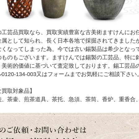
の工芸品買取なら、買取実績豊富な古美術ますけんにお
金属として知られ、長く日本各地で採掘されてきましたが
なくなってしまった為、今では古い錫製品は希少となっ
のものもございます。ますけんでは錫製の工芸品、特に
・美術的価値に基づいて査定致しております。錫工芸品
0120-134-003又はフォームまでお気軽にご相談下さい
な買取対象品】
壺
、茶壷、煎茶道具、茶托、急須、茶筒、香炉、重香合