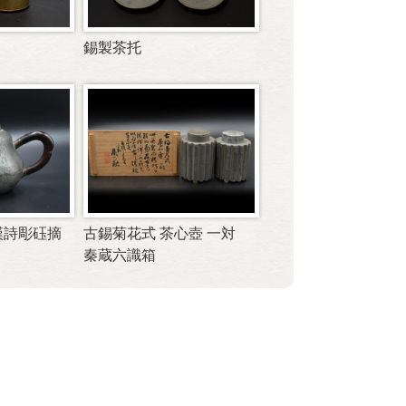
錫製茶托
漢詩彫砡摘
古錫菊花式 茶心壺 一対
秦蔵六識箱