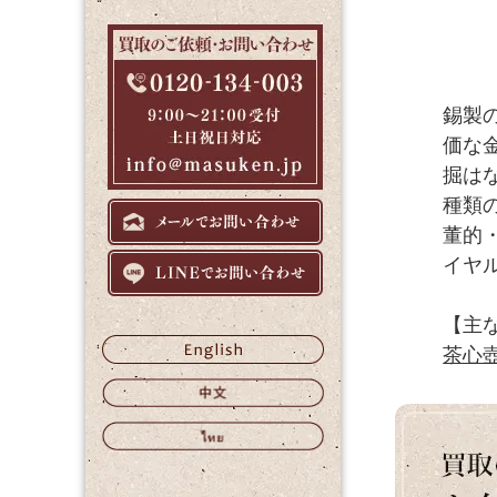
錫製
価な
掘は
種類
董的
イヤル
【主
茶心