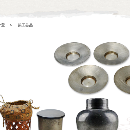
骨董
錫工芸品