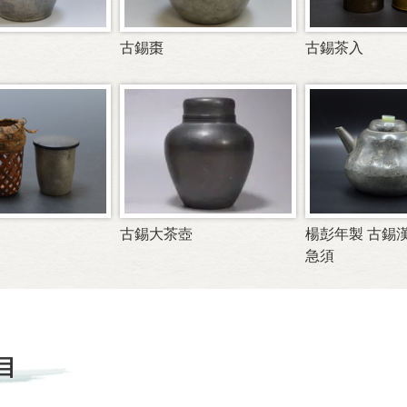
古錫棗
古錫茶入
古錫大茶壺
楊彭年製 古錫
急須
目