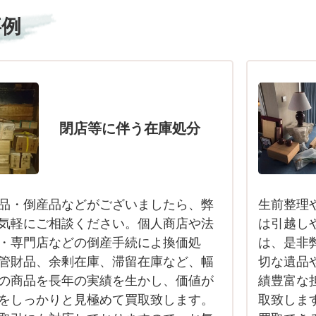
事例
閉店等に伴う在庫処分
品・倒産品などがございましたら、弊
生前整理
気軽にご相談ください。個人商店や法
は引越し
・専門店などの倒産手続によ換価処
は、是非
管財品、余剰在庫、滞留在庫など、幅
切な遺品
の商品を長年の実績を生かし、価値が
績豊富な
をしっかりと見極めて買取致します。
取致しま