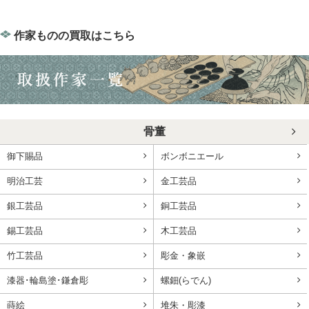
作家ものの買取はこちら
骨董
御下賜品
ボンボニエール
明治工芸
金工芸品
銀工芸品
銅工芸品
錫工芸品
木工芸品
竹工芸品
彫金・象嵌
漆器･輪島塗･鎌倉彫
螺鈿(らでん)
蒔絵
堆朱・彫漆