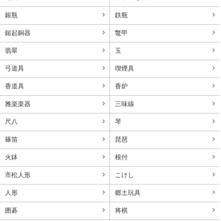
銀瓶
鉄瓶
鎚起銅器
鼈甲
翡翠
玉
弓道具
喫煙具
香道具
香炉
雅楽楽器
三味線
尺八
琴
篠笛
琵琶
火鉢
根付
市松人形
こけし
人形
郷土玩具
囲碁
将棋