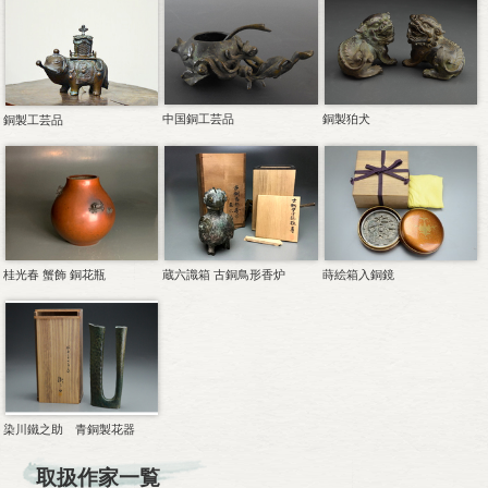
中国銅工芸品
銅製狛犬
銅製工芸品
桂光春 蟹飾 銅花瓶
蔵六識箱 古銅鳥形香炉
蒔絵箱入銅鏡
染川鐵之助 青銅製花器
取扱作家一覧