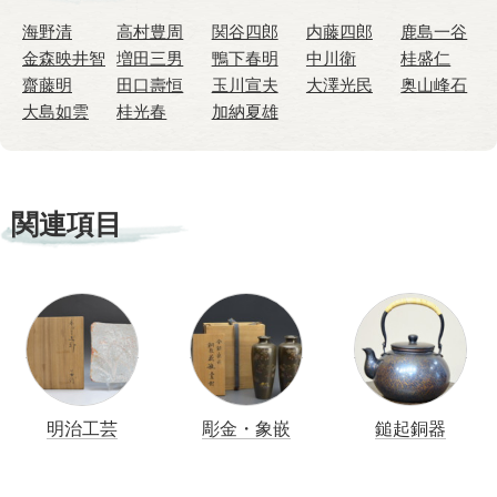
海野清
高村豊周
関谷四郎
内藤四郎
鹿島一谷
金森映井智
増田三男
鴨下春明
中川衛
桂盛仁
齋藤明
田口壽恒
玉川宣夫
大澤光民
奥山峰石
大島如雲
桂光春
加納夏雄
関連項目
明治工芸
彫金・象嵌
鎚起銅器