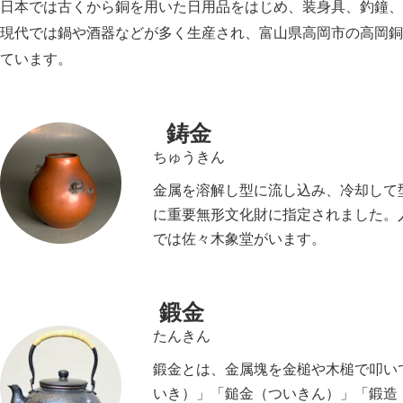
日本では古くから銅を用いた日用品をはじめ、装身具、釣鐘、
現代では鍋や酒器などが多く生産され、富山県高岡市の高岡銅
ています。
鋳金
ちゅうきん
金属を溶解し型に流し込み、冷却して型
に重要無形文化財に指定されました。
では佐々木象堂がいます。
鍛金
たんきん
鍛金とは、金属塊を金槌や木槌で叩い
いき）」「鎚金（ついきん）」「鍛造（