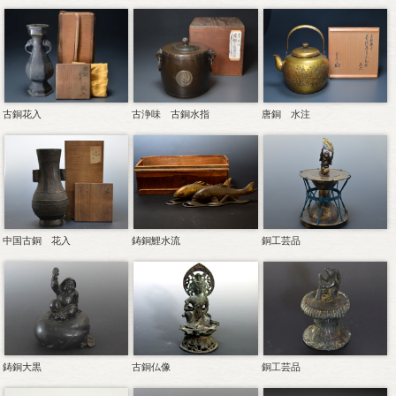
古銅花入
唐銅 水注
古浄味 古銅水指
中国古銅 花入
銅工芸品
鋳銅鯉水流
鋳銅大黒
古銅仏像
銅工芸品