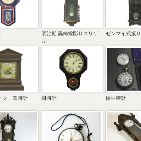
計
明治期 黒柿総彫りスリゲ
ゼンマイ式振り
ル
ーク 置時計
掛時計
懐中時計