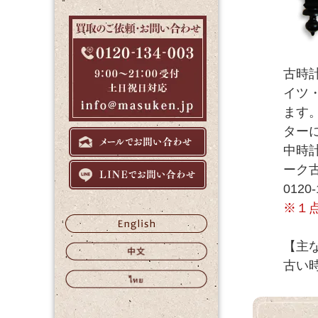
古時
イツ
ます
ター
中時
ーク
012
※１
【主
古い