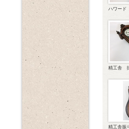
ハワード
精工舎 
精工舎振