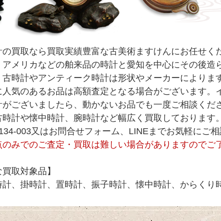
計の買取なら買取実績豊富な古美術ますけんにお任せく
・アメリカなどの舶来品の時計と愛知を中心にその後造
。古時計やアンティーク時計は形状やメーカーによりま
に人気のあるお品は高額査定となる場合がございます。
計がございましたら、動かないお品でも一度ご相談くだ
古時計や懐中時計、腕時計など幅広く買取しております
0-134-003又はお問合せフォーム、LINEまでお気軽にご
点のみでのご査定・買取は難しい場合がありますのでご
な買取対象品】
時計、掛時計、置時計、振子時計、懐中時計、からくり