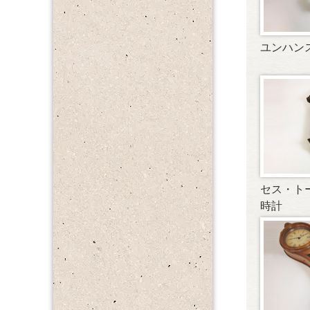
ユンハン
セス・ト
時計