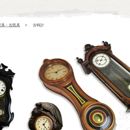
家具・古民具
古時計