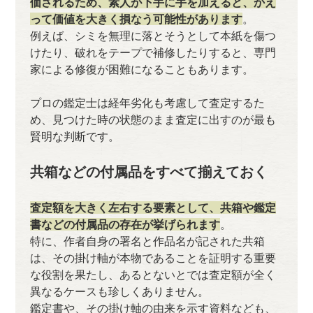
価されるため、素人が下手に手を加えると、かえ
って価値を大きく損なう可能性があります
。
例えば、シミを無理に落とそうとして本紙を傷つ
けたり、破れをテープで補修したりすると、専門
家による修復が困難になることもあります。
プロの鑑定士は経年劣化も考慮して査定するた
め、見つけた時の状態のまま査定に出すのが最も
賢明な判断です。
共箱などの付属品をすべて揃えておく
査定額を大きく左右する要素として、共箱や鑑定
書などの付属品の存在が挙げられます
。
特に、作者自身の署名と作品名が記された共箱
は、その掛け軸が本物であることを証明する重要
な役割を果たし、あるとないとでは査定額が全く
異なるケースも珍しくありません。
鑑定書や、その掛け軸の由来を示す資料なども、