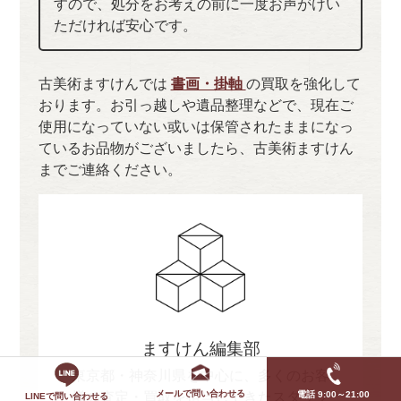
すので、処分をお考えの前に一度お声がけい
ただければ安心です。
古美術ますけんでは
書画・掛軸
の買取を強化して
おります。お引っ越しや遺品整理などで、現在ご
使用になっていない或いは保管されたままになっ
ているお品物がございましたら、古美術ますけん
までご連絡ください。
ますけん編集部
東京都・神奈川県を中心に、多くのお客
メールで問い合わせる
様の査定・買取を担当してきたスタッフ
電話 9:00～21:00
LINEで問い合わせる