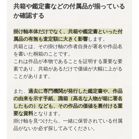
共箱や鑑定書などの付属品が揃っている
か確認する
掛け軸本体だけでなく、共箱や鑑定書といった付
属品の有無も査定額に大きく影響
します。
共箱とは、その掛け軸の作者自身が署名や作品名
を書いた桐箱のことです。
これは作品が本物であることを証明する重要な要
素であり、共箱があるだけで価値が大幅に上がる
ことがあります。
また、
過去に専門機関が発行した鑑定書や、作品
の由来を示す手紙、識箱（高名な人物が箱に署名
したもの）なども、その作品の価値を裏付ける重
要な資料
となります。
掛け軸を見つけたら、一緒に保管されている付属
品がないか必ず探してみてください。