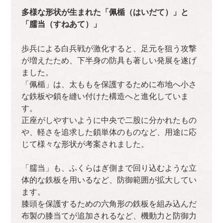
多様な形状が生まれた「佩楯（はいだて）」と
「臑当（すねあて）」
歩兵による白兵戦が激化すると、足元を狙う攻撃
が増えたため、下半身の防具も著しい発展を遂げ
ました。
「佩楯」は、太ももを保護するために布地へ小さ
な鉄板や鎖を縫い付けた構造へと進化していま
す。
正座がしやすいように中央で二股に分かれたもの
や、軽さを追求した鎖単体のものなど、用途に応
じて様々な形状が考案されました。
「臑当」も、ふくらはぎ側まで回り込むような立
体的な鉄板を用いるなど、防御範囲が拡大してい
ます。
膝頭を保護するための六角形の鉄板を組み込んだ
布製の膝当てが追加されるなど、機動力と防御力