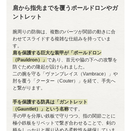
肩から指先までを覆うポールドロンやガ
ントレット
腕周りの防御は、複数のパーツが関節の動きに合
わせてスライドする複雑な仕組みを持っていま
す。
肩を保護する巨大な装甲が「ポールドロン
（Pauldron）」
であり、首元や脇の下への攻撃を
防ぐための隆起が設けられました。
二の腕を守る「ヴァンブレイス（Vambrace）」や
肘を覆う「クーター（Couter）」を経て、手先へ
と繋がります。
手を保護する防具は「ガントレット
（Gauntlet）」という名称
です。
手の甲を分厚い鉄板で守りつつ、指の関節ごとに
極小鉄板をリベットで繋ぎ合わせることで、剣の
柄をしっかりと握り込める柔軟性を確保していま