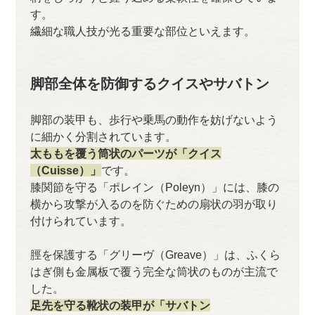
す。
繊細な職人技が光る重要な部位といえます。
脚部全体を防御するクイスやサバトン
脚部の装甲も、歩行や乗馬の動作を妨げないよう
に細かく分割されています。
太ももを覆う筒状のパーツが「クイス
（Cuisse）」
です。
膝関節を守る「ポレイン（Poleyn）」には、膝の
横から攻撃が入るのを防ぐための扇状の羽が取り
付けられています。
脛を保護する「グリーヴ（Greave）」は、ふくら
はぎ側も金属板で覆う完全な筒状のものが主流で
した。
足先を守る靴状の装甲が「サバトン