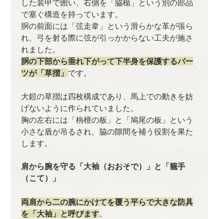
した装甲で囲い、右側を「脇楯」という別の部品
で塞ぐ構造を持っています。
胴の前面には「弦走韋」という滑らかな革が張ら
れ、弓を射る際に弦が引っかからない工夫が施さ
れました。
胴の下部から垂れ下がって下半身を保護するパー
ツが「草摺」
です。
大鎧の草摺は四枚構成であり、馬上での動きを妨
げないように作られていました。
胸の左右には「栴檀の板」と「鳩尾の板」という
小さな盾が吊るされ、脇の隙間を補う役割を果た
します。
肩から腕を守る「大袖（おおそで）」と「籠手
（こて）」
両肩から二の腕にかけてを覆う平らで大きな防具
を「大袖」と呼びます
。