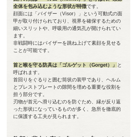
全体を包み込むような形状が特徴
です。
顔面には「バイザー（Visor）」という可動式の面
甲が取り付けられており、視界を確保するための
細いスリットや、呼吸用の通気孔が開けられてい
ます。
非戦闘時にはバイザーを跳ね上げて素顔を見せる
ことが可能です。
首と喉を守る防具は「ゴルゲット（Gorget）」
と
呼ばれます。
首回りをぐるりと囲む筒状の装甲であり、ヘルム
とブレストプレートの隙間を埋める重要な役割を
担う部分です。
刃物が首元へ滑り込むのを防ぐため、縁が反り返
った形状になっているものが多く、急所を徹底的
に保護する工夫が見られます。