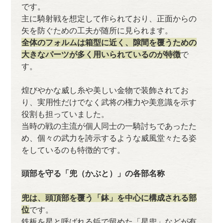
です。
主に騎射戦を想定して作られており、正面からの
矢を防ぐための工夫が随所に見られます。
全体のフォルムは箱型に近く、隙間を覆うための
大きなパーツが多く用いられているのが特徴
で
す。
煌びやかな威し糸や美しい金物で装飾されてお
り、実用性だけでなく武将の権力や美意識を示す
役割も担っていました。
当時の戦の主流が個人同士の一騎討ちであったた
め、個々の武力を誇示するような威風堂々たる姿
をしているのも特徴的です。
頭部を守る「兜（かぶと）」の各部名称
兜は、頭頂部を覆う「鉢」を中心に構成される部
位
です。
鉄板を星と呼ばれる鋲で留めた「星兜」などが有