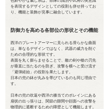
色鮮やかな威し糸は、部隊の識別や武将の美意識
を表現するデザインとしての役割も併せ持ってお
り、機能と装飾が見事に融合しています。
防御力を高める各部位の形状とその機能
西洋のプレートアーマーに見られる滑らかな曲面
は、単なるデザインではなく、武器の威力を削ぐ
ための合理的な形状です。
表面を丸く膨らませることで、敵の剣や槍の刃先
が垂直に当たるのを防ぎ、攻撃を横へと受け流す
「避弾経始」の役割を果たします。
日本の兜の鉢が丸みを帯びているのも同じ理由で
す。
日本の兜の吹返や西洋の膝当てのポレインにある
扇状の出っ張りは、関節の隙間や顔面への攻撃を
物理的に遮断するための障壁として機能します。