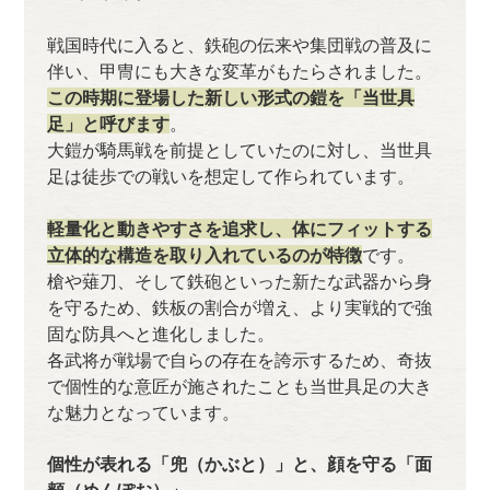
戦国時代に入ると、鉄砲の伝来や集団戦の普及に
伴い、甲冑にも大きな変革がもたらされました。
この時期に登場した新しい形式の鎧を「当世具
足」と呼びます
。
大鎧が騎馬戦を前提としていたのに対し、当世具
足は徒歩での戦いを想定して作られています。
軽量化と動きやすさを追求し、体にフィットする
立体的な構造を取り入れているのが特徴
です。
槍や薙刀、そして鉄砲といった新たな武器から身
を守るため、鉄板の割合が増え、より実戦的で強
固な防具へと進化しました。
各武将が戦場で自らの存在を誇示するため、奇抜
で個性的な意匠が施されたことも当世具足の大き
な魅力となっています。
個性が表れる「兜（かぶと）」と、顔を守る「面