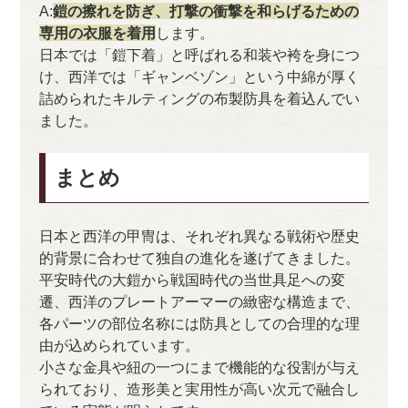
A:
鎧の擦れを防ぎ、打撃の衝撃を和らげるための
専用の衣服を着用
します。
日本では「鎧下着」と呼ばれる和装や袴を身につ
け、西洋では「ギャンベゾン」という中綿が厚く
詰められたキルティングの布製防具を着込んでい
ました。
まとめ
日本と西洋の甲冑は、それぞれ異なる戦術や歴史
的背景に合わせて独自の進化を遂げてきました。
平安時代の大鎧から戦国時代の当世具足への変
遷、西洋のプレートアーマーの緻密な構造まで、
各パーツの部位名称には防具としての合理的な理
由が込められています。
小さな金具や紐の一つにまで機能的な役割が与え
られており、造形美と実用性が高い次元で融合し