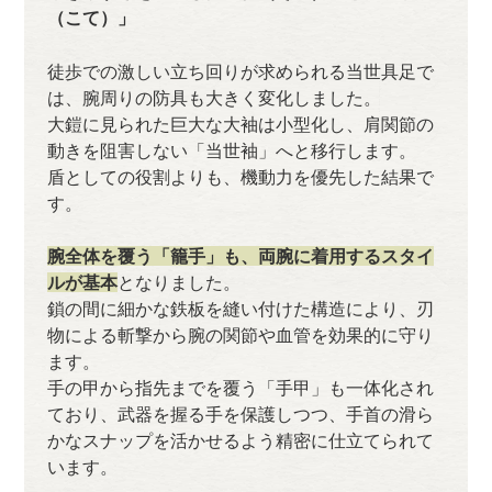
（こて）」
徒歩での激しい立ち回りが求められる当世具足で
は、腕周りの防具も大きく変化しました。
大鎧に見られた巨大な大袖は小型化し、肩関節の
動きを阻害しない「当世袖」へと移行します。
盾としての役割よりも、機動力を優先した結果で
す。
腕全体を覆う「籠手」も、両腕に着用するスタイ
ルが基本
となりました。
鎖の間に細かな鉄板を縫い付けた構造により、刃
物による斬撃から腕の関節や血管を効果的に守り
ます。
手の甲から指先までを覆う「手甲」も一体化され
ており、武器を握る手を保護しつつ、手首の滑ら
かなスナップを活かせるよう精密に仕立てられて
います。