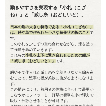
動きやすさを実現する「小札（こざ
ね）」と「威し糸（おどしいと）」
日本の鎧の大きな特徴である「小札（こざね）」
は、鉄や革で作られた小さな短冊状の板のこと
で
す。
この小札を少しずつ重ね合わせながら、漆を塗っ
て強度を高めていきます。
これらの
小札を上下に繋ぎ合わせるための紐が
「威し糸（おどしいと）」
です。
絹や革で作られた威し糸を交差させながら編み込
むことで、堅牢な板が柔軟に曲がるようになりま
す。
この構造により、着用者の体格に合わせて装甲が
しなやかにフィットし、打撃の衝撃を糸の弾力で
吸収・分散させることが可能です。