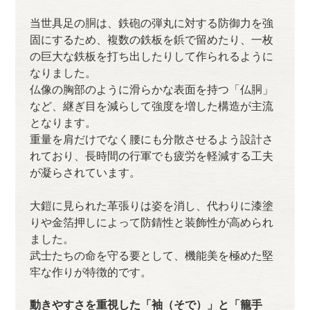
当世具足の胴は、鉄砲の弾丸に対する防御力を強
固にするため、複数の鉄板を鋲で留めたり、一枚
の巨大な鉄板を打ち出したりして作られるように
なりました。
仏像の胸部のように滑らかな表面を持つ「仏胴」
など、継ぎ目を減らして強度を増した構造が主流
となります。
重量を肩だけでなく腰にも分散させるよう設計さ
れており、長時間の行軍でも疲労を軽減する工夫
が凝らされています。
大鎧に見られた革張りは姿を消し、代わりに漆塗
りや金箔押しによって防錆性と装飾性が高められ
ました。
武士たちの命を守る要として、機能美を極めた堅
牢な作りが特徴的です。
動きやすさを重視した「袖（そで）」と「籠手