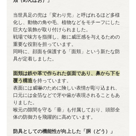
頬（めんぽお）」
当世具足の兜は「変わり兜」と呼ばれるほど多様
化し、動物の角や毛、植物などをモチーフにした
巨大な装飾が取り付けられました。
戦場で味方を指揮し、敵に威圧感を与えるための
重要な役割を担っています。
同時に、顔面を保護する「面頬」という新たな防
具が定着しました。
面頬は鉄や革で作られた仮面であり、鼻から下を
覆う構造
を持っています。
表面には威嚇のために険しい表情が彫り込まれ、
口元には金箔などで牙や歯が表現されることもあ
りました。
喉元の隙間を守る「垂」も付属しており、頭部全
体の防御力を飛躍的に高めています。
防具としての機能性が向上した「胴（どう）」