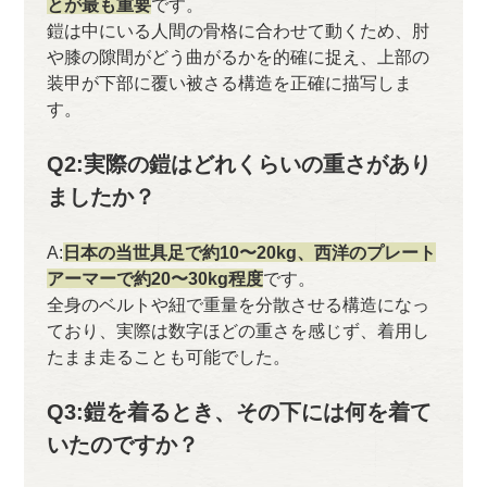
とが最も重要
です。
鎧は中にいる人間の骨格に合わせて動くため、肘
や膝の隙間がどう曲がるかを的確に捉え、上部の
装甲が下部に覆い被さる構造を正確に描写しま
す。
Q2:実際の鎧はどれくらいの重さがあり
ましたか？
A:
日本の当世具足で約10〜20kg、西洋のプレート
アーマーで約20〜30kg程度
です。
全身のベルトや紐で重量を分散させる構造になっ
ており、実際は数字ほどの重さを感じず、着用し
たまま走ることも可能でした。
Q3:鎧を着るとき、その下には何を着て
いたのですか？