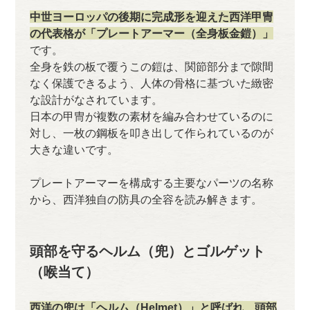
中世ヨーロッパの後期に完成形を迎えた西洋甲冑
の代表格が「プレートアーマー（全身板金鎧）」
です。
全身を鉄の板で覆うこの鎧は、関節部分まで隙間
なく保護できるよう、人体の骨格に基づいた緻密
な設計がなされています。
日本の甲冑が複数の素材を編み合わせているのに
対し、一枚の鋼板を叩き出して作られているのが
大きな違いです。
プレートアーマーを構成する主要なパーツの名称
から、西洋独自の防具の全容を読み解きます。
頭部を守るヘルム（兜）とゴルゲット
（喉当て）
西洋の兜は「ヘルム（Helmet）」と呼ばれ、頭部