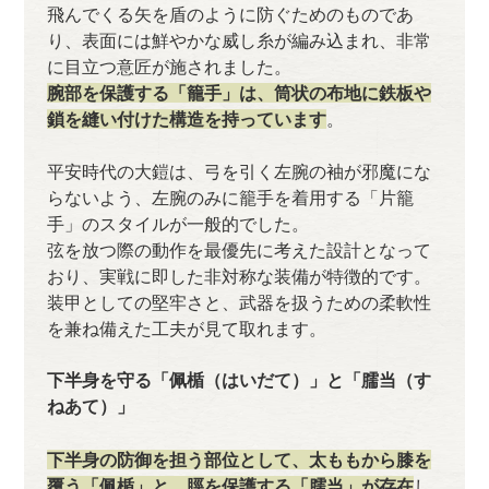
飛んでくる矢を盾のように防ぐためのものであ
り、表面には鮮やかな威し糸が編み込まれ、非常
に目立つ意匠が施されました。
腕部を保護する「籠手」は、筒状の布地に鉄板や
鎖を縫い付けた構造を持っています
。
平安時代の大鎧は、弓を引く左腕の袖が邪魔にな
らないよう、左腕のみに籠手を着用する「片籠
手」のスタイルが一般的でした。
弦を放つ際の動作を最優先に考えた設計となって
おり、実戦に即した非対称な装備が特徴的です。
装甲としての堅牢さと、武器を扱うための柔軟性
を兼ね備えた工夫が見て取れます。
下半身を守る「佩楯（はいだて）」と「臑当（す
ねあて）」
下半身の防御を担う部位として、太ももから膝を
覆う「佩楯」と、脛を保護する「臑当」が存在
し