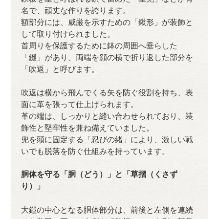
名で、頑丈な作りを誇ります。
額部分には、威厳を示すための「鍬形」が装飾と
して取り付けられました。
首周りを保護するために鉢の周囲へ垂らした
「錣」があり、両端を顔の横で折り返した部分を
「吹返」と呼びます。
吹返は横から飛んでくる矢を防ぐ役割を持ち、表
面に革を張って仕上げられます。
革の端は、しっかりと縫い合わせられており、装
飾性と堅牢性を兼ね備えていました。
兜を頭に固定する「忍びの緒」により、激しい戦
いでも脱落を防ぐ仕組みを持っています。
胴体を守る「胴（どう）」と「草摺（くさず
り）」
大鎧の中心となる胴体部分は、前後と左側を連続