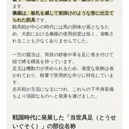
ます。
佩楯は、板札を威して前掛けのような形に仕立て
られた防具
です。
騎馬戦が中心の時代には馬の胴体が盾となるた
め、大鎧における佩楯の使用頻度は低く、省略さ
れることも少なくありませんでした。
一方の臑当は、筒状の鉄板や革を足に巻き付けて
紐で縛る構造を持っています。
足元は機動力が求められるため、過度な装飾は省
かれており、軽量で実用的な作りに特化していま
す。
歩兵戦が主流になるにつれ、これらの下半身装備
もより強固なものへと発展を遂げました。
戦国時代に発展した「当世具足（とうせ
いぐそく）」の部位名称