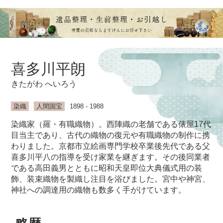
喜多川平朗
きたがわ へいろう
染織
人間国宝
1898 - 1988
染織家（羅・有職織物）。西陣織の老舗である俵屋17代
目当主であり、古代の織物の復元や有職織物の制作に携
わりました。京都市立絵画専門学校卒業後先代である父
喜多川平八の指導を受け家業を継ぎます。その後同業者
である高田義男とともに昭和天皇即位大典儀式用の装
飾、装束織物を製織し注目を浴びました。宮中や神宮、
神社への調達用の織物も数多く手がけています。