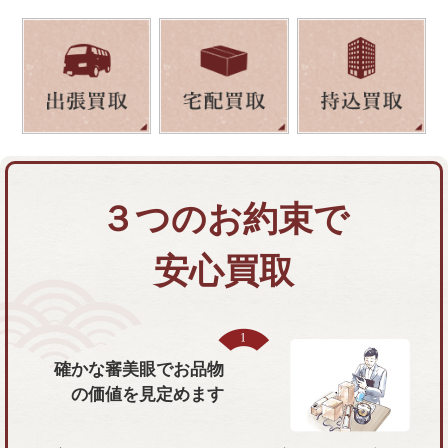
３つのお約束で
安心買取
確かな審美眼で
お品物
の価値を
見定めます