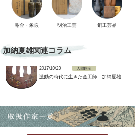
彫金・象嵌
明治工芸
銅工芸品
加納夏雄関連コラム
2017/10/23
人間国宝
激動の時代に生きた金工師 加納夏雄