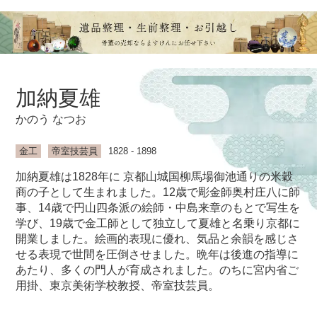
加納夏雄
かのう なつお
金工
帝室技芸員
1828 - 1898
加納夏雄は1828年に 京都山城国柳馬場御池通りの米穀
商の子として生まれました。12歳で彫金師奥村庄八に師
事、14歳で円山四条派の絵師・中島来章のもとで写生を
学び、19歳で金工師として独立して夏雄と名乗り京都に
開業しました。絵画的表現に優れ、気品と余韻を感じさ
せる表現で世間を圧倒させました。晩年は後進の指導に
あたり、多くの門人が育成されました。のちに宮内省ご
用掛、東京美術学校教授、帝室技芸員。