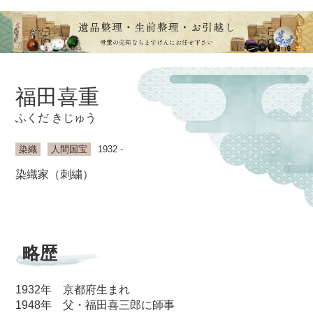
福田喜重
ふくだ きじゅう
染織
人間国宝
1932 -
染織家（刺繍）
略歴
1932年 京都府生まれ
1948年 父・福田喜三郎に師事