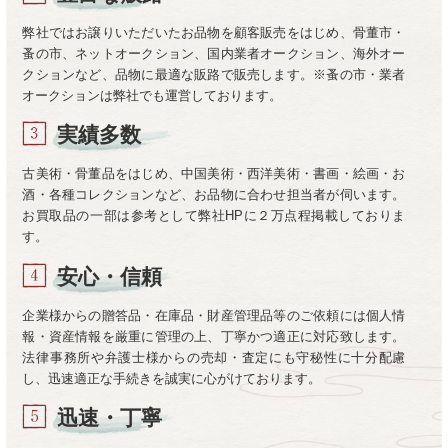
弊社ではお譲りいただいたお品物を顧客販売をはじめ、骨董市・
蚤の市、ネットオークション、国内業者オークション、海外オー
クションなど、品物に最適な販路で販売します。※蚤の市・業者
オークションは弊社でも運営しております。
実績多数
古美術・骨董品をはじめ、中国美術・西洋美術・書画・絵画・お
酒・各種コレクションなど、お品物に合わせ担当者が伺います。
お買取品の一部は参考として弊社HPに２万点程掲載しておりま
す。
安心・信頼
企業様からの贈答品・在庫品・財産管理品等のご依頼には個人情
報・資産情報を厳重に管理の上、丁寧かつ適正に対応致します。
法律事務所や弁護士様からの売却・査定にも守秘性に十分配慮
し、迅速適正な手続きを誠実に心がけております。
迅速・丁寧