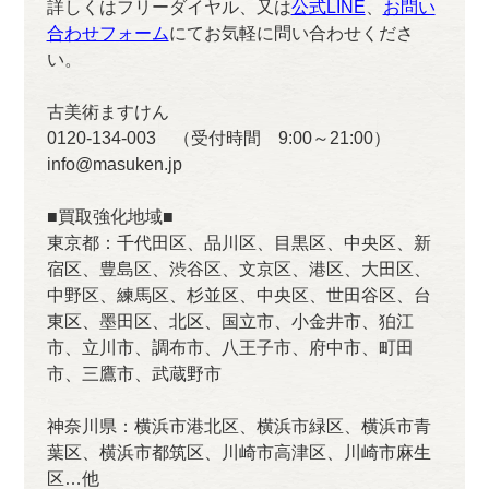
詳しくはフリーダイヤル、又は
公式LINE
、
お問い
合わせフォーム
にてお気軽に問い合わせくださ
い。
古美術ますけん
0120-134-003 （受付時間 9:00～21:00）
info@masuken.jp
■買取強化地域■
東京都：千代田区、品川区、目黒区、中央区、新
宿区、豊島区、渋谷区、文京区、港区、大田区、
中野区、練馬区、杉並区、中央区、世田谷区、台
東区、墨田区、北区、国立市、小金井市、狛江
市、立川市、調布市、八王子市、府中市、町田
市、三鷹市、武蔵野市
神奈川県：横浜市港北区、横浜市緑区、横浜市青
葉区、横浜市都筑区、川崎市高津区、川崎市麻生
区…他