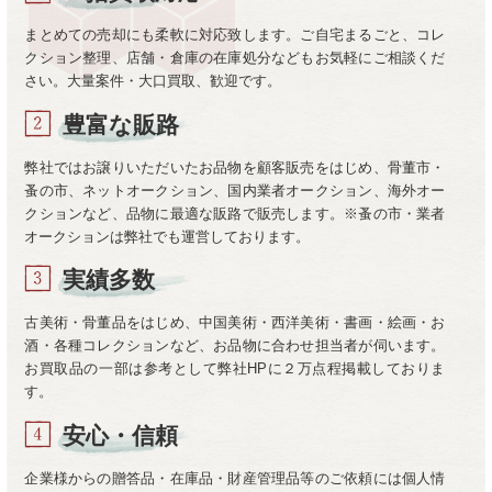
まとめての売却にも柔軟に対応致します。ご自宅まるごと、コレ
クション整理、店舗・倉庫の在庫処分などもお気軽にご相談くだ
さい。大量案件・大口買取、歓迎です。
豊富な販路
弊社ではお譲りいただいたお品物を顧客販売をはじめ、骨董市・
蚤の市、ネットオークション、国内業者オークション、海外オー
クションなど、品物に最適な販路で販売します。※蚤の市・業者
オークションは弊社でも運営しております。
実績多数
古美術・骨董品をはじめ、中国美術・西洋美術・書画・絵画・お
酒・各種コレクションなど、お品物に合わせ担当者が伺います。
お買取品の一部は参考として弊社HPに２万点程掲載しておりま
す。
安心・信頼
企業様からの贈答品・在庫品・財産管理品等のご依頼には個人情