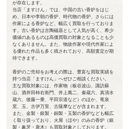
が存在します。
当店「ますけん」では、中国の古い香炉をはじ
め、日本や李朝の香炉、時代物の香炉、さらには
作家による香炉など、幅広く買取を行っておりま
す。古い香炉は古陶磁器として人気が高く、希少
価値のあるものは高価買取の対象となることも少
なくありません。また、物故作家や現代作家によ
る優れた作品も多く残されており、高額査定が期
待できます。
香炉のご売却をお考えの際は、豊富な買取実績を
持つ当店「ますけん」へぜひご相談ください。
主な買取対象には、作家物（板谷波山、諏訪蘇
山、酒井田柿右衛門、井上萬二、秦蔵六、真清水
蔵六、後藤一乗、平田宗道など）のほか、竜泉
窯、玉、古伊万里、古薩摩などが含まれます。
また、金製・銀製・銅製・玉製の香炉なども幅広
く取り扱っており、火屋（ほや）のみの香炉（銀
製・象牙・唐木）も買取対象としております。