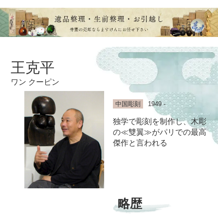
王克平
ワン クーピン
中国彫刻
1949 -
独学で彫刻を制作し、木彫
の≪雙翼≫がパリでの最高
傑作と言われる
略歴