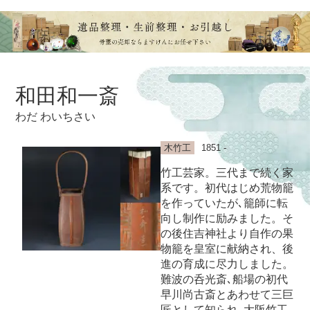
和田和一斎
わだ わいちさい
木竹工
1851 -
竹工芸家。三代まで続く家
系です。初代はじめ荒物籠
を作っていたが､籠師に転
向し制作に励みました。そ
の後住吉神社より自作の果
物籠を皇室に献納され、後
進の育成に尽力しました。
難波の呑光斎､船場の初代
早川尚古斎とあわせて三巨
匠として知られ､大阪竹工