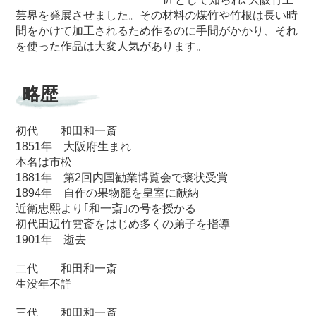
芸界を発展させました。その材料の煤竹や竹根は長い時
間をかけて加工されるため作るのに手間がかかり、それ
を使った作品は大変人気があります。
略歴
初代 和田和一斎
1851年 大阪府生まれ
本名は市松
1881年 第2回内国勧業博覧会で褒状受賞
1894年 自作の果物籠を皇室に献納
近衛忠熙より｢和一斎｣の号を授かる
初代田辺竹雲斎をはじめ多くの弟子を指導
1901年 逝去
二代 和田和一斎
生没年不詳
三代 和田和一斎