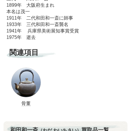
1899年 大阪府生まれ
本名は茂一
1911年 二代和田和一斎に師事
1933年 三代和田和一斎襲名
1941年 兵庫県美術展知事賞受賞
1975年 逝去
関連項目
骨董
和田和一斎
買取品一覧
（わだ わいちさい）