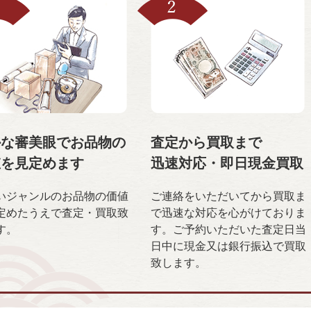
かな審美眼で
お品物の
査定から買取まで
値を
見定めます
迅速対応・
即日現金買取
いジャンルのお品物の価値
ご連絡をいただいてから買取ま
定めたうえで査定・買取致
で迅速な対応を心がけておりま
す。
す。ご予約いただいた査定日当
日中に現金又は銀行振込で買取
致します。