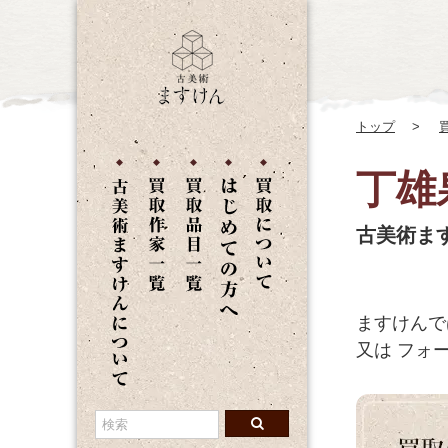
トップ
丁雄
古美術ま
ますけんで
又は
フォー