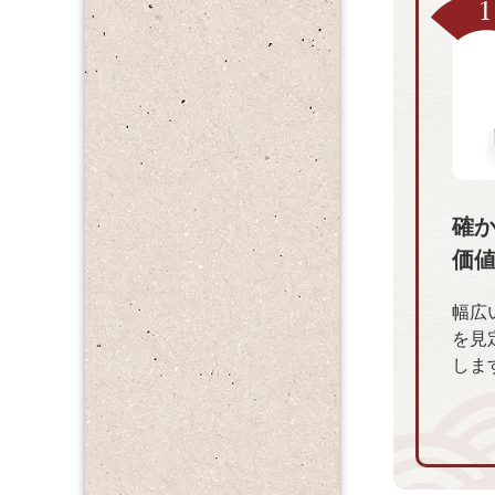
確
価
幅広
を見
しま