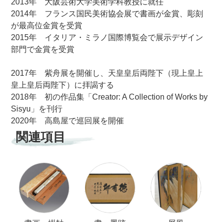
2013年 大阪芸術大学美術学科教授に就任
2014年 フランス国民美術協会展で書画が金賞、彫刻
が最高位金賞を受賞
2015年 イタリア・ミラノ国際博覧会で展示デザイン
部門で金賞を受賞
2017年
紫舟展を開催し、天皇皇后両陛下（現上皇上
皇上皇后両陛下）に拝謁する
2018年 初の作品集「Creator: A Collection of Works by
Sisyu」を刊行
2020年 高島屋で巡回展を開催
関連項目