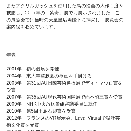
またアクリルガッシュを使用した鳥の絵画の大作も度々
披露し、2017年の「紫舟」展でも展示されました。こ
の展覧会では当時の
天皇皇后両陛下に拝謁し、展覧会の
案内役を務めています。
年表
2001年 初の個展を開催
2004年 東大寺整肢園の壁画を手掛ける
2005年 第31回AU国際芸術選抜展でディ・マウロ賞を
受賞
2007年 第35回AU現代芸術国際展で嶋本昭三賞を受賞
2009年 NHK中央放送番組審議委員に就任
2010年 第5回手島右卿賞を受賞
2012年 フランスのVR展示会、Laval Virtualで設計芸
術文化賞を受賞