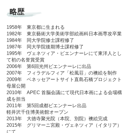
略歴
1958年 東京都に生まれる
1982年 東京藝術大学美術学部絵画科日本画専攻卒業
1984年 同大学院修士課程修了
1987年 同大学院後期博士課程修了
1995年 ヴェネツィア・ビエンナーレにて東洋人とし
て初の名誉賞受賞
2006年 第6回光州ビエンナーレに出品
2007年 フィラデルフィア「松風荘」の襖絵を制作
2009年 ベネッセアートサイト直島石橋プロジェクト
母屋公開
2010年 APEC 首脳会議にて現代日本画による会場構
成を担当
2011年 第5回成都ビエンナーレ出品
軽井沢千住博美術館オープン
2013年 大徳寺聚光院（本院、別院）襖絵完成
2015年 グリマーニ宮殿・ヴェネツィア（イタリア）
にて