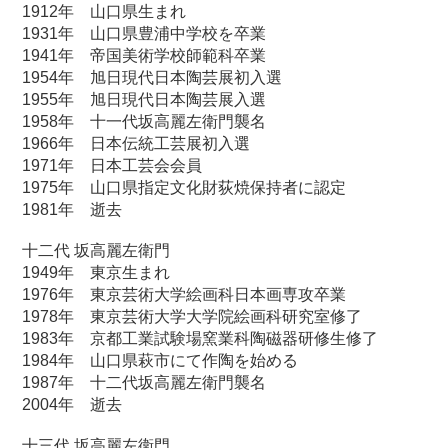
1912年 山口県生まれ
1931年 山口県豊浦中学校を卒業
1941年 帝国美術学校師範科卒業
1954年 旭日現代日本陶芸展初入選
1955年 旭日現代日本陶芸展入選
1958年 十一代坂高麗左衛門襲名
1966年 日本伝統工芸展初入選
1971年 日本工芸会会員
1975年 山口県指定文化財荻焼保持者に認定
1981年 逝去
十二代 坂高麗左衛門
1949年 東京生まれ
1976年 東京芸術大学絵画科日本画専攻卒業
1978年 東京芸術大学大学院絵画科研究室修了
1983年 京都工業試験場窯業科陶磁器研修生修了
1984年 山口県萩市にて作陶を始める
1987年 十二代坂高麗左衛門襲名
2004年 逝去
十三代 坂高麗左衛門