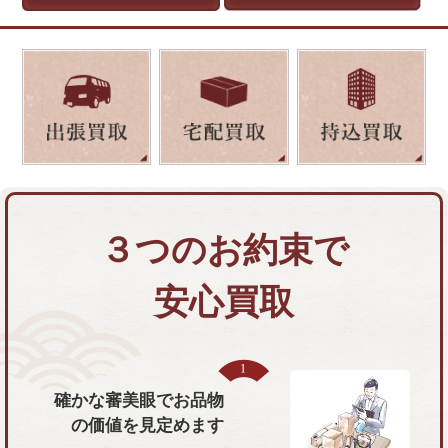
３つのお約束で
安心買取
確かな審美眼で
お品物
の価値を
見定めます