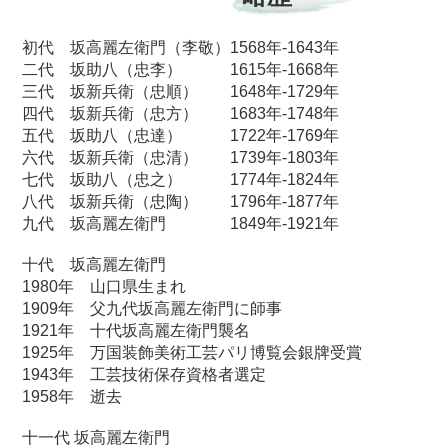
初代 坂高麗左衛門（李敬）1568年-1643年
二代 坂助八（忠李） 1615年-1668年
三代 坂新兵衛（忠順） 1648年-1729年
四代 坂新兵衛（忠方） 1683年-1748年
五代 坂助八（忠達） 1722年-1769年
六代 坂新兵衛（忠清） 1739年-1803年
七代 坂助八（忠之） 1774年-1824年
八代 坂新兵衛（忠陶） 1796年-1877年
九代 坂高麗左衛門 1849年-1921年
十代 坂高麗左衛門
1980年 山口県生まれ
1909年 父九代坂高麗左衛門に師事
1921年 十代坂高麗左衛門襲名
1925年 万国装飾美術工芸パリ博覧会銀牌受賞
1943年 工芸技術保存資格者選定
1958年 逝去
十一代 坂高麗左衛門