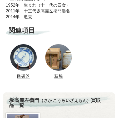
1952年 生まれ（十一代の四女）
2011年 十三代坂高麗左衛門襲名
2014年 逝去
関連項目
陶磁器
萩焼
坂高麗左衛門
買取
（さか こうらいざえもん）
品一覧