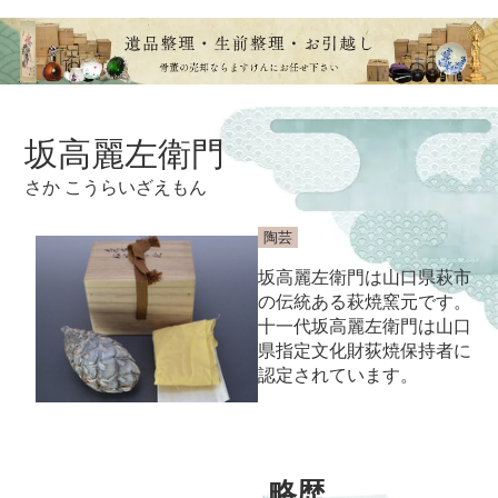
坂高麗左衛門
さか こうらいざえもん
陶芸
坂高麗左衛門は山口県萩市
の伝統ある萩焼窯元です。
十一代坂高麗左衛門は山口
県指定文化財荻焼保持者に
認定されています。
略歴