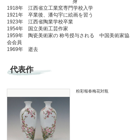
身
1918年 江西省立工業窯専門学校入学
1921年 卒業後、潘勾宇に絵画を習う
1923年 江西省陶業学校卒業
1954年 国立美術工芸作家
1959年 陶瓷美術家の 称号授与される 中国美術家協
会会員
1969年 逝去
代表作
粉彩報春梅花対瓶