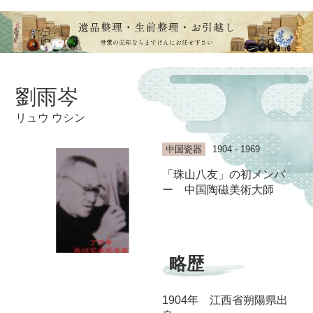
劉雨岑
リュウ ウシン
中国瓷器
1904 - 1969
「珠山八友」の初メンバ
ー 中国陶磁美術大師
略歴
1904年 江西省朔陽県出