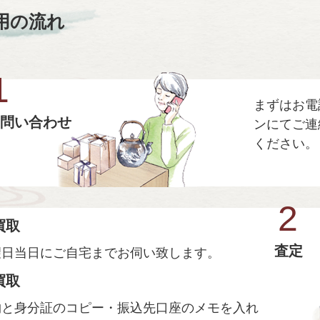
用の流れ
1
まずはお電
問い合わせ
ンにてご連
ください。
2
買取
査定
望日当日にご自宅までお伺い致します。
買取
物と身分証のコピー・振込先口座のメモを入れ