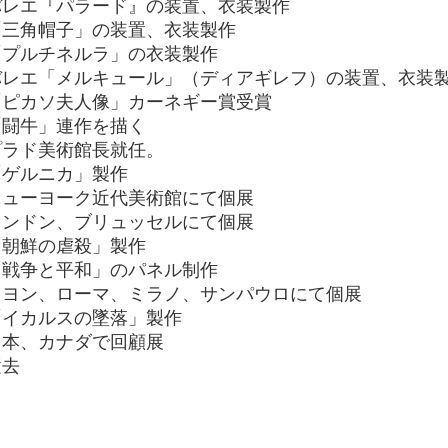
 バレエ『パラード』の装置、衣装製作
 「三角帽子」の装置、衣装製作
 「プルチネルラ」の衣装製作
 バレエ「メルキュール」（ディアギレフ）の装置、衣装
 「ピカソ夫人像」カーネギー賞受賞
 「闘牛」連作を描く
 プラド美術館長就任。
 「ゲルニカ」製作
 ニューヨーク近代美術館にて個展
 ロンドン、ブリュッセルにて個展
 「朝鮮の虐殺」製作
 「戦争と平和」のパネル制作
 リヨン、ローマ、ミラノ、サンパウロにて個展
 「イカルスの墜落」製作
 日本、カナダで回顧展
逝去