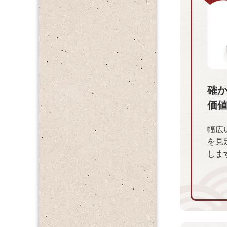
確
価
幅広
を見
しま