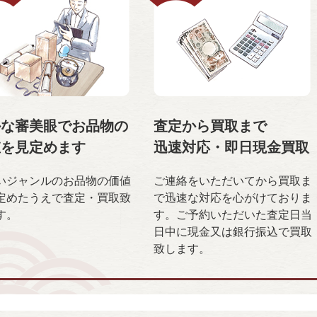
かな審美眼で
お品物の
査定から買取まで
値を
見定めます
迅速対応・
即日現金買取
いジャンルのお品物の価値
ご連絡をいただいてから買取ま
定めたうえで査定・買取致
で迅速な対応を心がけておりま
す。
す。ご予約いただいた査定日当
日中に現金又は銀行振込で買取
致します。