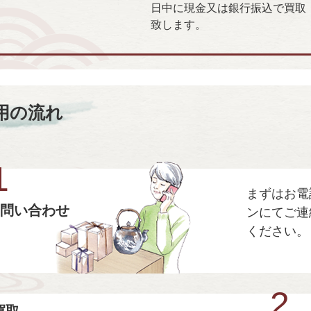
日中に現金又は銀行振込で買取
致します。
用の流れ
1
まずはお電
問い合わせ
ンにてご連
ください。
2