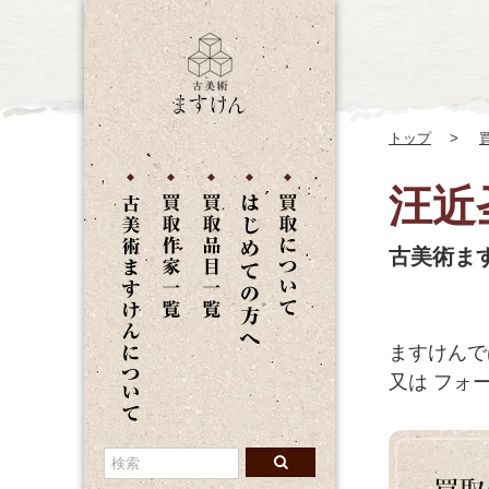
トップ
汪近
古美術ま
ますけんで
又は
フォー