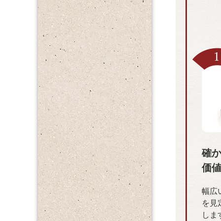
確
価
幅広
を見
しま