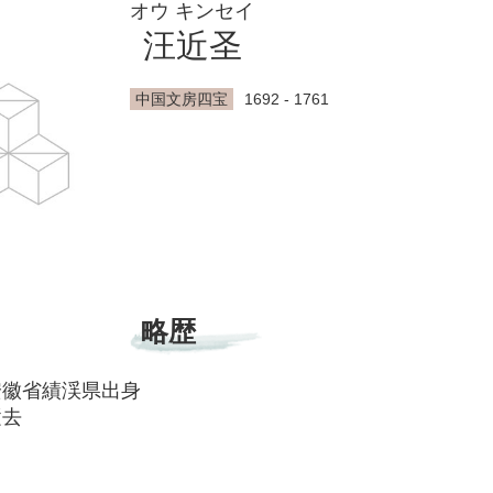
オウ キンセイ
汪近圣
中国文房四宝
1692 - 1761
略歴
 安徽省績渓県出身
逝去