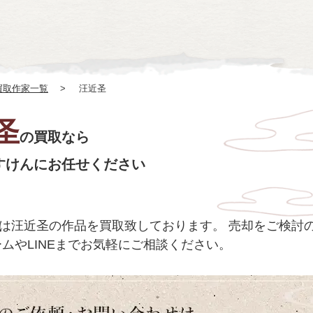
買取作家一覧
汪近圣
圣
の買取なら
すけんにお任せください
は汪近圣の作品を買取致しております。
売却をご検討のお
ムやLINEまでお気軽にご相談ください。