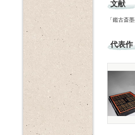
文献
「鑑古斎墨
代表作