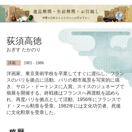
荻須高徳
おぎす たかのり
洋画
1901 - 1986
洋画家。東京美術学校を卒業してすぐに渡仏し、フラン
スのパリを拠点に活動。パリの都市風景を写実的に描
き、サロン・ドートンヌに入賞。スイスのジュネーブで
個展を開催する。終戦後はフランスへ再渡航を認めら
れ、再度パリを拠点として活動。1956年にフランスで
ド・ヌール勲章を受章。1982年には文化功労者、死後
に文化勲章を受章した。