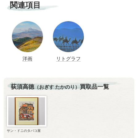
関連項目
洋画
リトグラフ
荻須高徳
買取品一覧
（おぎす たかのり）
サン・ドニのタバコ屋