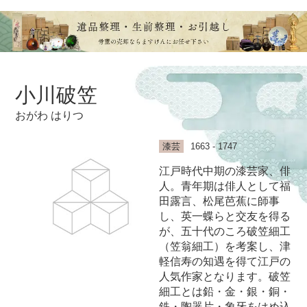
小川破笠
おがわ はりつ
漆芸
1663 - 1747
江戸時代中期の漆芸家、俳
人。青年期は俳人として福
田露言、松尾芭蕉に師事
し、英一蝶らと交友を得る
が、五十代のころ破笠細工
（笠翁細工）を考案し、津
軽信寿の知遇を得て江戸の
人気作家となります。破笠
細工とは鉛・金・銀・銅・
鉄・陶器片・象牙をはめ込