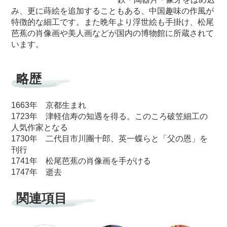
み、更に蒔絵を追加することもある、中国趣味の作風が
特徴的な細工です。また晩年より浮世絵も手掛け、松尾
芭蕉の肖像画や美人画などが国内の博物館に所蔵されて
います。
略歴
1663年 京都生まれ
1723年 津軽信寿の知遇を得る。このころ破笠細工の
人気作家となる
1730年 二代目市川團十郎、英一蝶らと「父の恩」を
刊行
1741年 松尾芭蕉の肖像画を手がける
1747年 逝去
関連項目