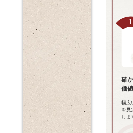
確
価
幅広
を見
しま