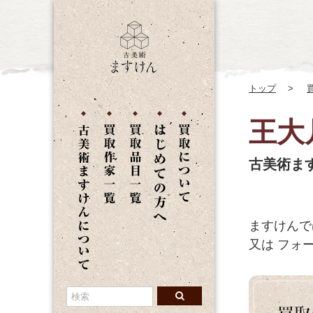
トップ
王大
古美術ま
ますけんで
又は
フォー