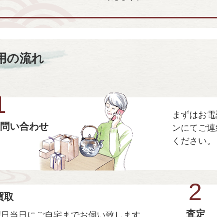
用の流れ
1
まずはお電
問い合わせ
ンにてご連
ください。
2
買取
査定
望日当日にご自宅までお伺い致します。