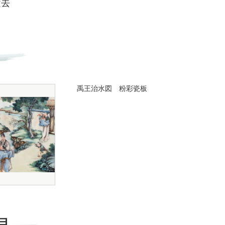
逝去
禹王治水図 粉彩瓷板
目