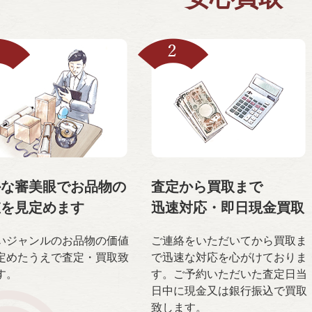
かな審美眼で
お品物の
査定から買取まで
値を
見定めます
迅速対応・
即日現金買取
いジャンルのお品物の価値
ご連絡をいただいてから買取ま
定めたうえで査定・買取致
で迅速な対応を心がけておりま
す。
す。ご予約いただいた査定日当
日中に現金又は銀行振込で買取
致します。