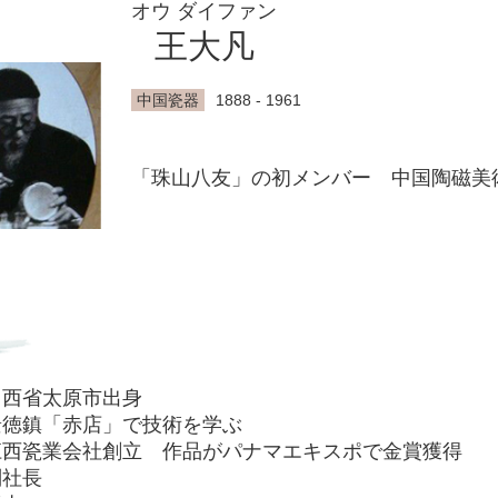
オウ ダイファン
王大凡
中国瓷器
1888 - 1961
「珠山八友」の初メンバー 中国陶磁美
 山西省太原市出身
 景徳鎮「赤店」で技術を学ぶ
 江西瓷業会社創立 作品がパナマエキスポで金賞獲得
副社長