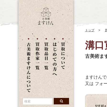
トップ
溝口
古美術ま
ますけんで
又は
フォー