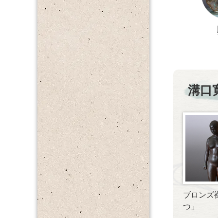
溝口
ブロンズ
つ」