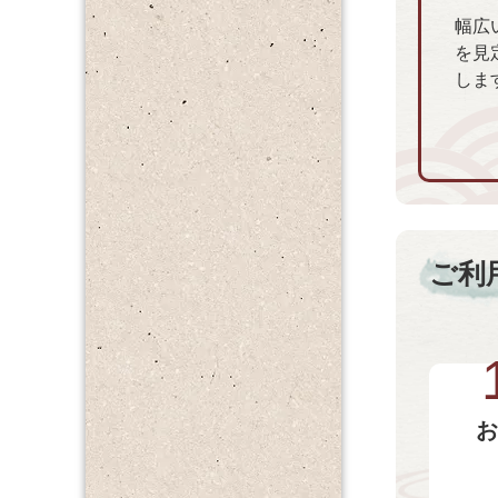
幅広
を見
しま
ご利
お