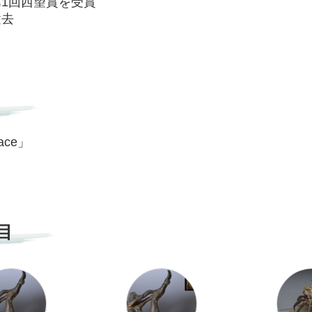
第1回西望賞を受賞
逝去
ace」
目