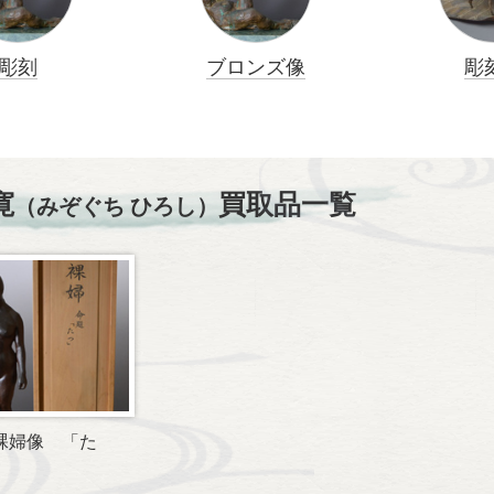
彫刻
ブロンズ像
彫
寛
買取品一覧
（みぞぐち ひろし）
裸婦像 「た