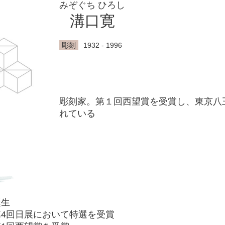
みぞぐち ひろし
溝口寛
彫刻
1932 - 1996
彫刻家。第１回西望賞を受賞し、東京八
れている
誕生
 第4回日展において特選を受賞