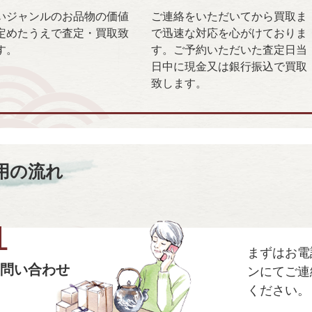
いジャンルのお品物の価値
ご連絡をいただいてから買取ま
定めたうえで査定・買取致
で迅速な対応を心がけておりま
す。
す。ご予約いただいた査定日当
日中に現金又は銀行振込で買取
致します。
用の流れ
1
まずはお電
問い合わせ
ンにてご連
ください。