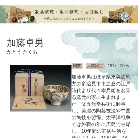
加藤卓男
かとう たくお
陶芸
人間国宝
1917 - 2005
加藤卓男は岐阜県東美濃地
方の多治見市市之倉の江戸
時代より代々幸兵衛を名乗
る窯元の家に生まれまし
た。父五代幸兵衛に師事
し、美濃の陶芸技法や中国
の陶技を習得。太平洋戦争
では終戦の年に広島で被爆
し、10年間の闘病生活を
送りました。1961年、44