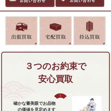
３つのお約束で
安心買取
確かな審美眼で
お品物
の価値を
見定めます