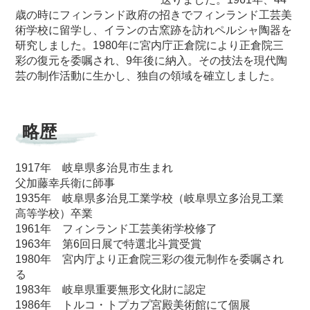
歳の時にフィンランド政府の招きでフィンランド工芸美
術学校に留学し、イランの古窯跡を訪れペルシャ陶器を
研究しました。1980年に宮内庁正倉院により正倉院三
彩の復元を委嘱され、9年後に納入。その技法を現代陶
芸の制作活動に生かし、独自の領域を確立しました。
略歴
1917年 岐阜県多治見市生まれ
父加藤幸兵衛に師事
1935年 岐阜県多治見工業学校（岐阜県立多治見工業
高等学校）卒業
1961年 フィンランド工芸美術学校修了
1963年 第6回日展で特選北斗賞受賞
1980年 宮内庁より正倉院三彩の復元制作を委嘱され
る
1983年 岐阜県重要無形文化財に認定
1986年 トルコ・トプカプ宮殿美術館にて個展