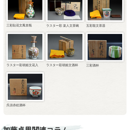
三彩貼花文鳳首瓶
ラスター彩 楽人文茶碗
五彩龍文茶器
ラスター彩胡姫文花入
ラスター彩胡姫文酒杯
三彩酒杯
呉須赤絵酒杯