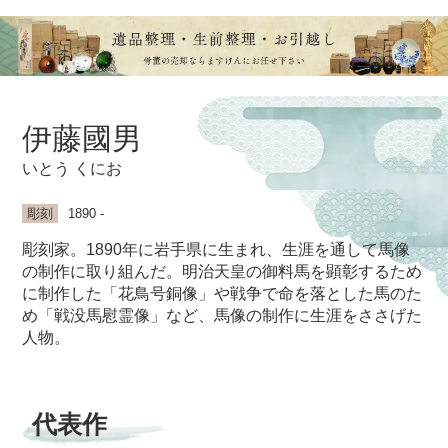
伊藤國男
いとう くにお
彫刻
1890 -
彫刻家。1890年に岩手県に生まれ、生涯を通して馬像
の制作に取り組んだ。明治天皇の御料馬を顕彰するため
に制作した「花鳥号銅像」や戦争で命を落とした馬のた
め「戦没馬慰霊像」など、馬像の制作に生涯をささげた
人物。
代表作