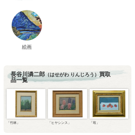
絵画
長谷川潾二郎
買取
（はせがわ りんじろう）
品一覧
「竹林」
「ヒヤシンス」
「苺」