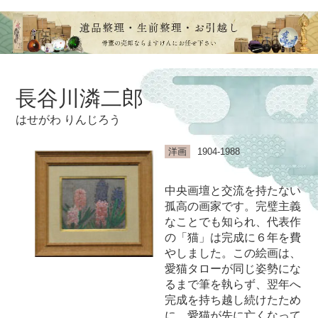
長谷川潾二郎
はせがわ りんじろう
洋画
1904-1988
中央画壇と交流を持たない
孤高の画家です。完璧主義
なことでも知られ、代表作
の「猫」は完成に６年を費
やしました。この絵画は、
愛猫タローが同じ姿勢にな
るまで筆を執らず、翌年へ
完成を持ち越し続けたため
に、愛猫が先に亡くなって