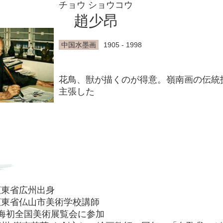
チョウ ショウコウ
趙少昂
中国水墨画
1905 - 1998
花鳥、獣が描くのが得意。嶺南画の伝統
主張した
 広東省広州出身
 広東省仏山市美術学校講師
 上海初全国美術展覧会に参加