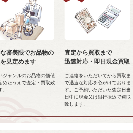
かな審美眼で
お品物の
査定から買取まで
値を
見定めます
迅速対応・
即日現金買取
いジャンルのお品物の価値
ご連絡をいただいてから買取ま
定めたうえで査定・買取致
で迅速な対応を心がけておりま
す。
す。ご予約いただいた査定日当
日中に現金又は銀行振込で買取
致します。