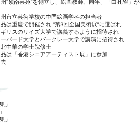
広州“嶺南芸苑”を創立し、絵画教師。同年、「白孔雀」がベルギ
 広州市立芸術学校の中国絵画学科の担当者
 作品は重慶で開催され "第3回全国美術展"に選ばれ
 イギリスのリイズ大学で講義するように招待され
 ハーバード大学とバークレー大学で講演に招待され
 台北中華の学士院修士
 作品は「香港シニアアーティスト展」に参加
逝去
集」
」
集」