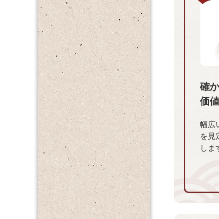
確
価
幅広
を見
しま