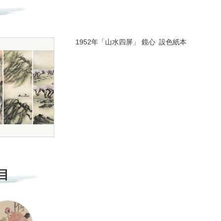
1952年「山水四屏」 鏡心 設色紙本
目