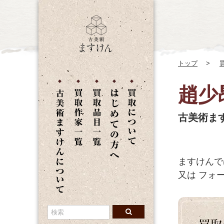
トップ
趙少
古美術ま
ますけんで
又は
フォー