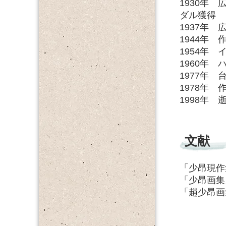
1930年 
ダル獲得
1937年
1944年
1954年
1960年
1977年
1978年
1998年 
文献
「少昂現作
「少昂画集
「趙少昂画