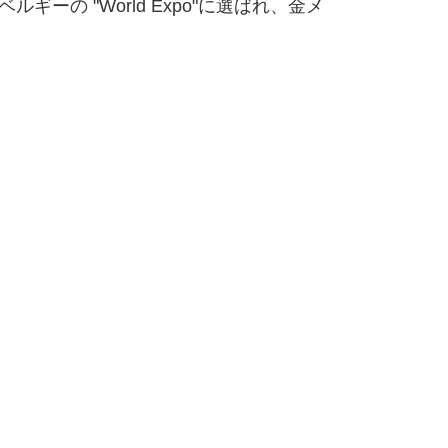
ーの "World Expo"に選ばれ、金メ