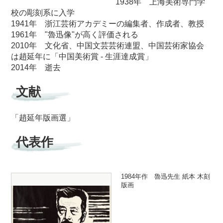
1938年 上海美術専門学
校の彫刻系に入学
1941年 浙江芸術アカデミーの編集者、作成者、教授
1961年 "魯迅像"が高く評価される
2010年 文化省、中国文芸芸術連盟、中国芸術家協会
は趙延年に「中国美術賞 - 生涯達成賞」
2014年 逝去
文献
「趙延年版画選」
代表作
1984年作 魯迅先生 紙本 木刻
版画